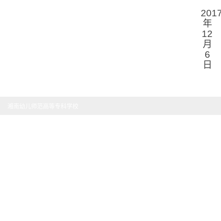
201
年
12
月
6
日
湘南幼儿师范高等专科学校