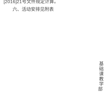
[2016]21号文件规定计算。
六、活动安排见附表
基
础
课
教
学