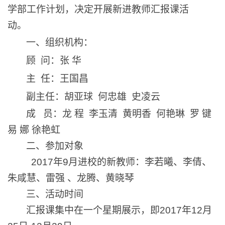
学部工作计划，决定开展新进教师汇报课活
动。
一、组织机构：
顾 问：张 华
主 任：王国昌
副主任：胡亚球 何忠雄 史凌云
成 员：
龙 程 李玉清 黄明香 何艳琳 罗 键
易 娜 徐艳虹
二、参加对象
2017
年9月进校的新教师：李若曦、李倩、
朱咸慧、雷强 、龙腾、黄晓琴
三、活动时间
汇报课集中在一个星期展示，即
2017
年12月