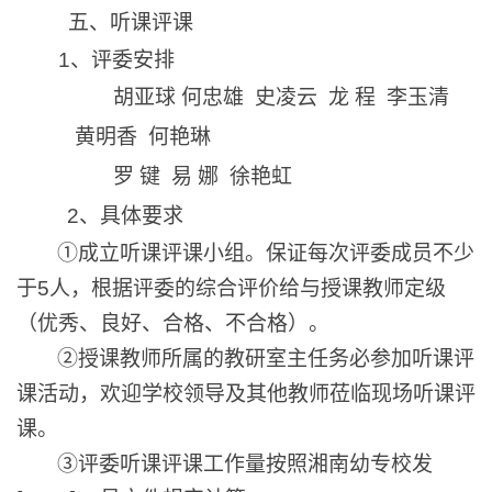
五、
听课评课
1
、评委安排
胡亚球
何忠雄 史凌云
龙 程 李玉清
黄明香 何艳琳
罗 键 易 娜 徐艳虹
2、具体要求
①成立听课评课小组。保证每次评委成员不少
于5人，根据评委的综合评价给与授课教师定级
（优秀、良好、合格、不合格）。
②授课教师所属的教研室主任务必参加听课评
课活动，欢迎学校领导及其他教师莅临现场听课评
课。
③
评委听课评课工作量按照湘南幼专校发