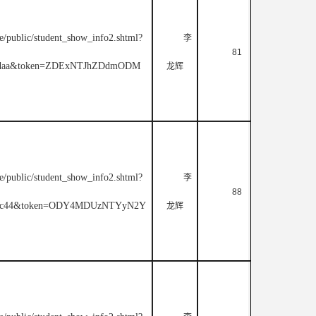
e/public/student_show_info2.shtml?
李
81
50fdaa&token=ZDExNTJhZDdmODM
龙辉
e/public/student_show_info2.shtml?
李
88
0b6c44&token=ODY4MDUzNTYyN2Y
龙辉