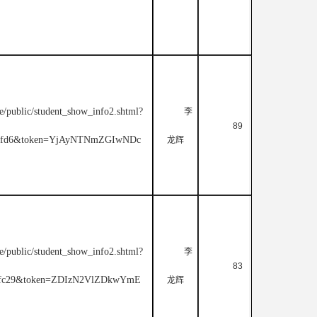
e/public/student_show_info2.shtml?
李
89
e3cfd6&token=YjAyNTNmZGIwNDc
龙辉
e/public/student_show_info2.shtml?
李
83
3dfc29&token=ZDIzN2VlZDkwYmE
龙辉