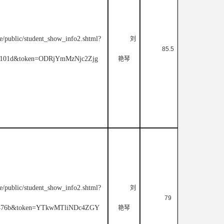
e/public/student_show_info2.shtml?
刘
85.5
bb101d&token=ODRjYmMzNjc2Zjg
艳琴
e/public/student_show_info2.shtml?
刘
79
3a476b&token=YTkwMTliNDc4ZGY
艳琴