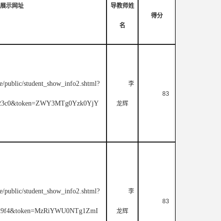
展示网址
导教师姓
得分
名
e/public/student_show_info2.shtml?
李
83
d223c0&token=ZWY3MTg0Yzk0YjY
龙辉
e/public/student_show_info2.shtml?
李
83
d5d9f4&token=MzRiYWU0NTg1ZmI
龙辉