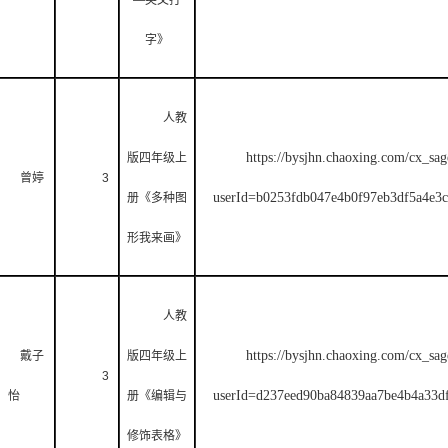
—
英文打
字》
人教
https://bysjhn.chaoxing.com/cx_sag
版四年级上
曾婷
3
userId=b0253fdb047e4b0f97eb3df5a4
册《多种图
形我来画》
人教
https://bysjhn.chaoxing.com/cx_sag
戴子
版四年级上
3
userId=d237eed90ba84839aa7be4b4a3
怡
册《编辑与
修饰表格》