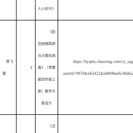
人小名片》
《防
范网络陷阱
与计算机病
https://bysjhn.chaoxing.com/cx_sag
蒋飞
3
毒》（粤教
userId=997d4ce624224cd4b98ae6c366
蓉
版四年级上
册）教学方
案设计
《艺