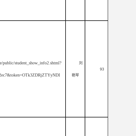
e/public/student_show_info2.shtml?
刘
93
ba2ec7&token=OTk3ZDRjZTYyNDI
艳琴