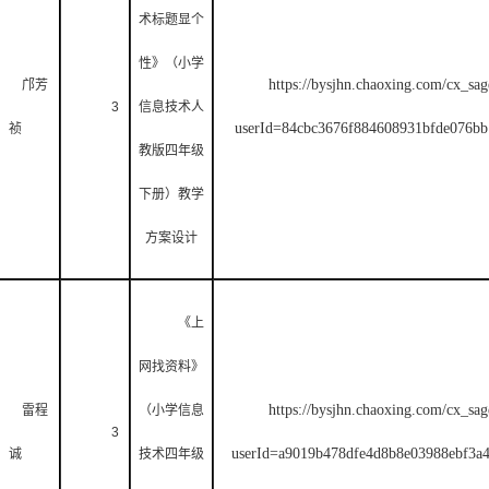
术标题显个
性》（小学
https://bysjhn.chaoxing.com/cx_sag
邝芳
3
信息技术人
userId=84cbc3676f884608931bfde076
祯
教版四年级
下册）教学
方案设计
《上
网找资料》
https://bysjhn.chaoxing.com/cx_sag
雷程
（小学信息
3
userId=a9019b478dfe4d8b8e03988ebf
诚
技术四年级