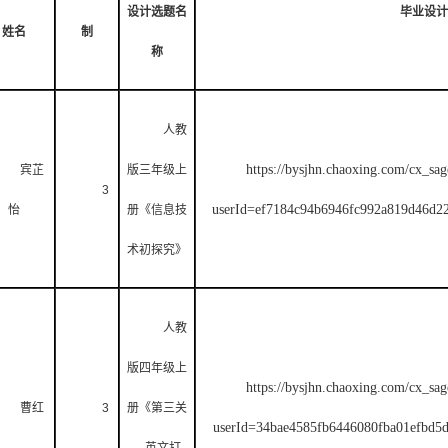
设计选题名
毕业设计
姓名
制
称
人教
https://bysjhn.chaoxing.com/cx_sag
宾芷
版三年级上
3
userId=ef7184c94b6946fc992a819d46
怡
册《信息技
术初探究》
人教
版四年级上
https://bysjhn.chaoxing.com/cx_sag
曹红
3
册《第三关
userId=34bae4585fb6446080fba01efb