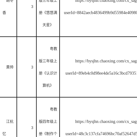
https://bysjhn.chaoxing.com/cx_sag
胡冬
版三年级上
3
userId=8842aecb4836499b9d55984e40
香
册《悠悠满
天星》
粤教
https://bysjhn.chaoxing.com/cx_sag
版三年级上
黄帅
3
userId=89eb4c0d98ee4de5a16c3bcd79
册《认识计
算机》
粤教
https://bysjhn.chaoxing.com/cx_sag
江杭
版四年级上
3
userId=48c3c137cfa74696bc70af5264
忆
册《制作个