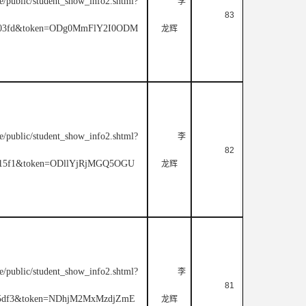
e/public/student_show_info2.shtml?
李
83
9803fd&token=ODg0MmFlY2I0ODM
龙辉
e/public/student_show_info2.shtml?
李
82
3515f1&token=ODllYjRjMGQ5OGU
龙辉
e/public/student_show_info2.shtml?
李
81
7d5df3&token=NDhjM2MxMzdjZmE
龙辉