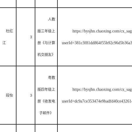
人教
https://bysjhn.chaoxing.com/cx_sag
杜红
版三年级上
3
userId=381c3f81dd864f55b92c96d5b3
江
册《与计算
机交朋友》
粤教
https://bysjhn.chaoxing.com/cx_sag
版四年级上
段怡
3
userId=dc9a7ce353474e9badfd40ce43
册《收发电
子邮件》