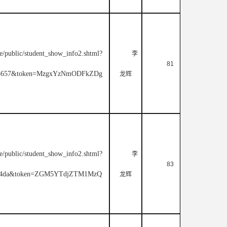
e/public/student_show_info2.shtml?
李
81
6a3657&token=MzgxYzNmODFkZDg
龙辉
e/public/student_show_info2.shtml?
李
83
2614da&token=ZGM5YTdjZTM1MzQ
龙辉