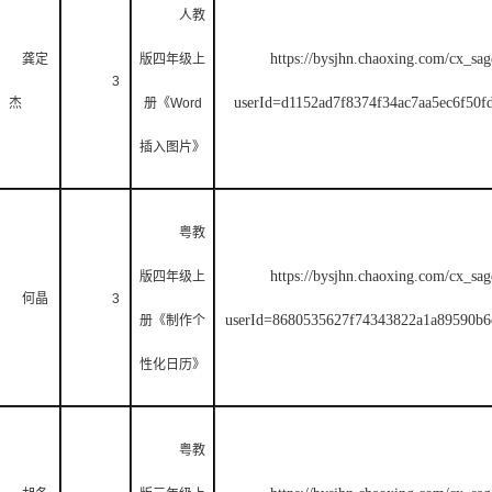
人教
https://bysjhn.chaoxing.com/cx_sag
龚定
版四年级上
3
userId=d1152ad7f8374f34ac7aa5ec6f
杰
册《
Word
插入图片》
粤教
https://bysjhn.chaoxing.com/cx_sag
版四年级上
何晶
3
userId=8680535627f74343822a1a8959
册《制作个
性化日历》
粤教