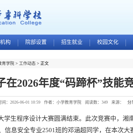
机构
院部设置
招生就业
校园文化
教育学院
>
工作动态
> 正文
学子在2026年度“码蹄杯”技
间：2026-06-01 10:59 作者：小学教育学院 阅读数：
349
来源：
分
全国大学生程序设计大赛
圆满结束
。
此次竞赛中，
湘
学、信息安全
专业
2501班
的
邓涵超同学，在本次大