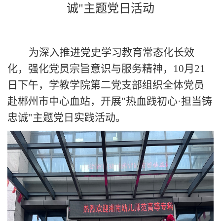
诚"主题党日活动
为深入推进党史学习教育常态化长效
化，强化党员宗旨意识与服务精神，
10月21
日下午，学教学院第二党支部组织全体党员
赴郴州市中心血站，开展"热血践初心·担当铸
忠诚"主题党日实践活动。