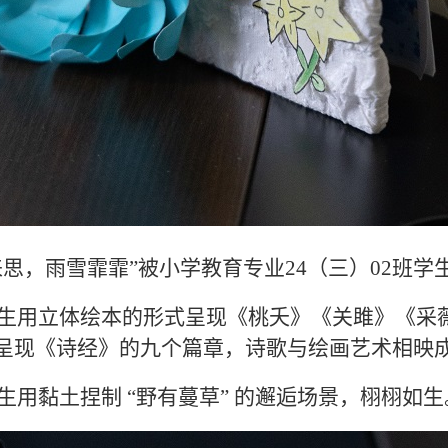
来思，雨雪霏霏
”
被
小学教育专业24（三）02班
学
生
用立体绘本的形式呈现《桃夭》《关雎》《采
呈现《诗经》的九个篇章，诗歌与绘画艺术相映
生
用黏土捏制 “
野有蔓草
” 的
邂逅
场景
，
栩栩如生