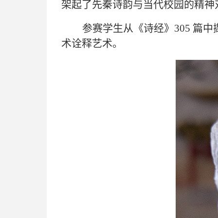
架起了先秦诗韵与当代校园的精神
参赛学
生
从《诗经》305 篇
术诠释艺术。