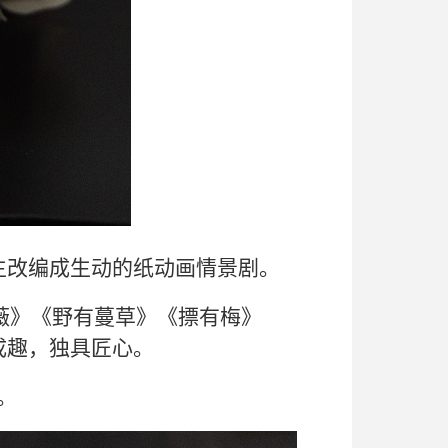
生改编成
生动的纸
动画情景剧
。
薇》《野有蔓草》《摽有梅》
成趣，独具匠心。
。