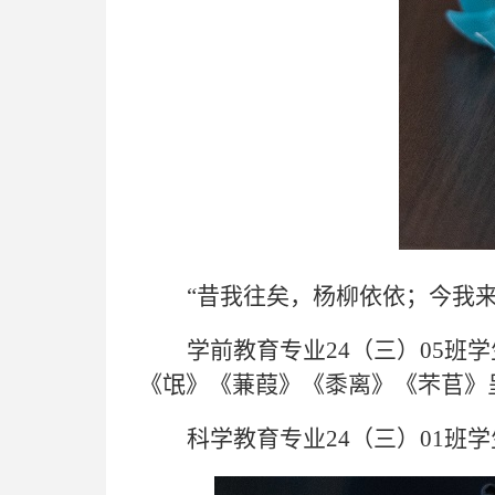
“
昔我往矣，杨柳依依；今我
学前教育专业24
（三）
05班学
《氓》《蒹葭》《黍离》《
芣苢
》
科
学
教
育专业
24
（三）
01班
学