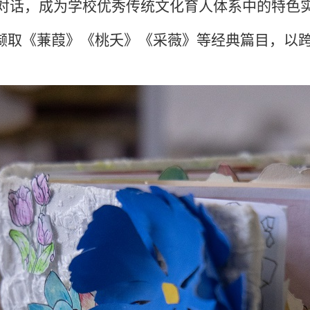
对话，成为
学
校
优秀
传统文化育人体系中的
特色
中撷取《蒹葭》《桃夭》《
采薇
》等经典篇目，以