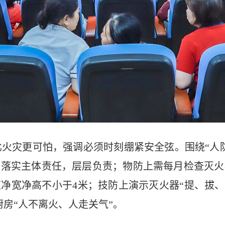
火灾更可怕，强调必须时刻绷紧安全弦。围绕“人
要落实主体责任，层层负责；物防上需每月检查灭火
道净宽净高不小于4米；技防上演示灭火器“提、拔、
房“人不离火、人走关气”。