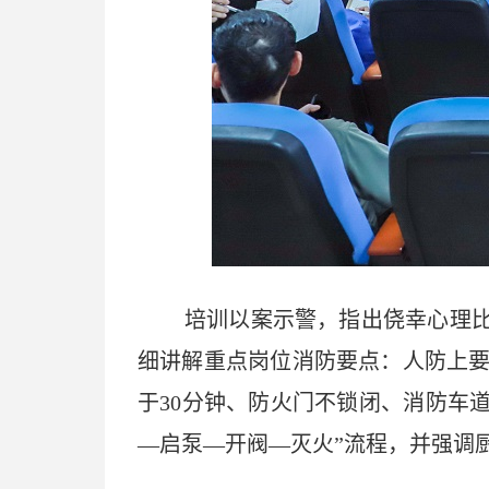
培训以案示警，指出侥幸心理比
细讲解重点岗位消防要点：人防上
于30分钟、防火门不锁闭、消防车
—启泵—开阀—灭火”流程，并强调厨