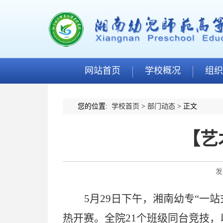
网站首页
学校概况
组织
您的位置:
学校首页
>
部门动态
> 正文
【艺
发
5月29日下午，湘南幼专“一
热开赛。全院21个班级同台竞技