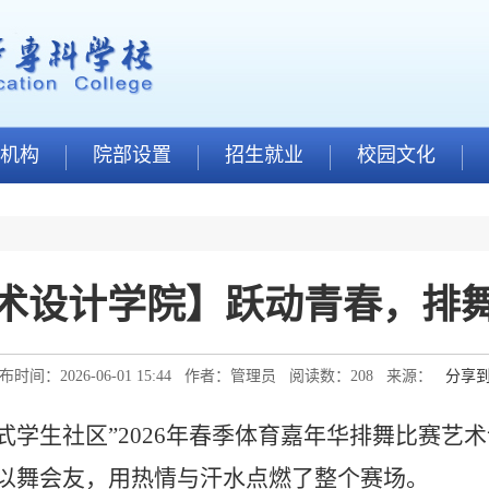
机构
院部设置
招生就业
校园文化
术设计学院】跃动青春，排
布时间：2026-06-01 15:44 作者：管理员 阅读数：
208
来源：
分享
站式学生社区”2026年春季体育嘉年华排舞比赛
，以舞会友，用热情与汗水点燃了整个赛场。