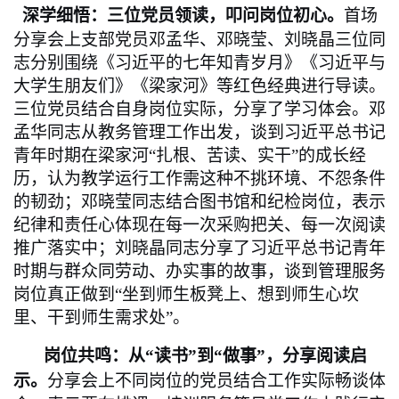
深学细悟：三位党员领读，叩问岗位初心。
首场
分享会上支部党员邓孟华、邓晓莹、刘晓晶三位同
志分别围绕《习近平的七年知青岁月》《习近平与
大学生朋友们》《梁家河》等红色经典进行导读。
三位党员结合自身岗位实际，分享了学习体会。邓
孟华同志从教务管理工作出发，谈到习近平总书记
青年时期在梁家河“扎根、苦读、实干”的成长经
历，认为教学运行工作需这种不挑环境、不怨条件
的韧劲；邓晓莹同志结合图书馆和纪检岗位，表示
纪律和责任心体现在每一次采购把关、每一次阅读
推广落实中；刘晓晶同志分享了习近平总书记青年
时期与群众同劳动、办实事的故事，谈到管理服务
岗位真正做到“坐到师生板凳上、想到师生心坎
里、干到师生需求处”。
岗位共鸣：从“读书”到“做事”，分享阅读启
示。
分享会上不同岗位的党员结合工作实际畅谈体