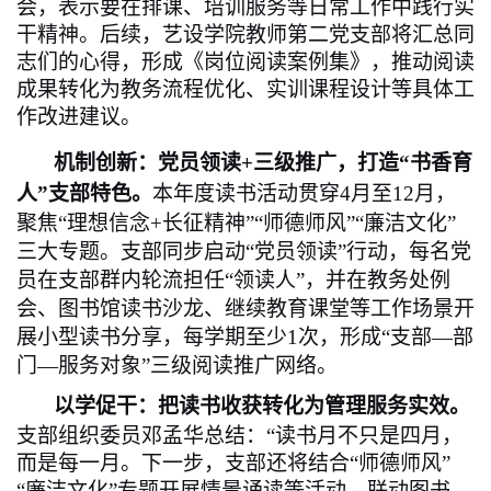
会，表示要在排课、培训服务等日常工作中践行实
干精神。后续，艺设学院教师第二党支部将汇总同
志们的心得，形成《岗位阅读案例集》，推动阅读
成果转化为教务流程优化、实训课程设计等具体工
作改进建议。
机制创新：党员领读+三级推广，打造“书香育
人”支部特色。
本年度读书活动贯穿4月至12月，
聚焦“理想信念+长征精神”“师德师风”“廉洁文化”
三大专题。支部同步启动“党员领读”行动，每名党
员在支部群内轮流担任“领读人”，并在教务处例
会、图书馆读书沙龙、继续教育课堂等工作场景开
展小型读书分享，每学期至少1次，形成“支部—部
门—服务对象”三级阅读推广网络。
以学促干：把读书收获转化为管理服务实效。
支部组织委员邓孟华总结：“读书月不只是四月，
而是每一月。下一步，支部还将结合“师德师风”
“廉洁文化”专题开展情景诵读等活动，联动图书