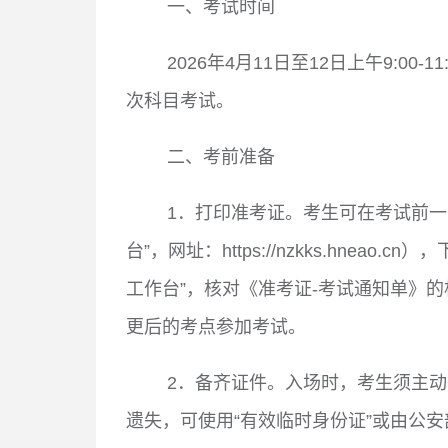
一、考试时间
2026
年
4
月
11
日至
12
日上午
9:00-11
次科目考试。
二、考前准备
1
．打印准考证。考生可在考试前一
台
”
，网址：
https://nzkks.hneao.cn
），
工作台
”
，核对《准考证
-
考试通知单》的
更后的考点参加考试。
2
．备齐证件。入场时，考生须主动
遗失，可使用
“
有效临时身份证
”
或由公安