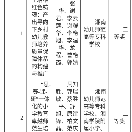
土培根
张
红色铸
华、谢
魂：产
君、李云
出导向
湘南
莲、谢耀
下乡村
幼儿师范
二
华、李艳
1
幼儿教
高等专科
等奖
旭、李建
师培养
学校
华、龙
质量保
程、曹艳
障体系
霞、郭婧
的构建
与推广
“
思
-
周知
赛
-
课
-
胜、郭瑞
湘南
研
”
一体
敏、蔡胜
幼儿师范
化的小
平、舒
高等专科
学教育
旭、唐谊
学校、湘
二
2
卓越师
锋、柏文
南学院附
等奖
范生培
晶、范庆
属小学、