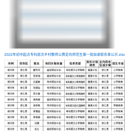
2022年初中起点专科层次乡村教师公费定向师范生第一批拟录取名单公示.xlsx