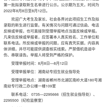
第一批拟录取新生名单进行公示。公示期为五天，时间为
2022
年
8
月
8
日至
8
月
12
日。
欢迎广大考生及家长、社会各界对此项招生工作及拟
录取的新生进行监督。有关情况与问题可通过信函、电话
反映或举报，也可直接到受理举报地点当面反映或举报。
凡来信反映或举报者，应签署本人真实姓名、工作单位和
联系电话。所反映或举报的问题，应有真凭实据，内容具
体详细，并尽可能提供调查核实线索。严禁借机造谣中
伤、串联诬告。举报人将受到严格的保护。
受理举报时间：
8
月
8
日
—8
月
12
日
受理举报单位：湘南幼专招生就业指导处
受理举报地点：湖南省郴州市北湖区南岭大道
180
号湘
南幼专行政二办公楼一楼
109
室
联系电话：
0735—2295666
（招生就业指导处）、
2295500
（纪检监察室）