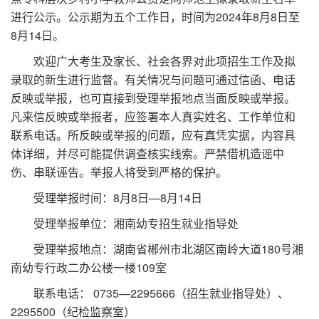
2024
8
8
进行公示。公示期为五个工作日，时间为
年
月
日至
8
14
月
日。
欢迎广大考生及家长、社会各界对此项招生工作及拟
录取的新生进行监督。有关情况与问题可通过信函、电话
反映或举报，也可直接到受理举报地点当面反映或举报。
凡来信反映或举报者，应签署本人真实姓名、工作单位和
联系电话。所反映或举报的问题，应有真凭实据，内容具
体详细，并尽可能提供调查核实线索。严禁借机造谣中
伤、串联诬告。举报人将受到严格的保护。
8
8
—8
14
受理举报时间：
月
日
月
日
受理举报单位：湘南幼专招生就业指导处
180
受理举报地点：湖南省郴州市北湖区南岭大道
号湘
109
南幼专行政二办公楼一楼
室
0735—2295666
联系电话：
（招生就业指导处）、
2295500
（纪检监察室）