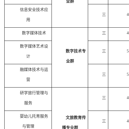
业群
信息安全技术应
三
4
用
数字媒体技术
三
4
数字媒体艺术设
数字技术专
三
5
计
业群
融媒体技术与运
三
5
营
研学旅行管理与
三
4
服务
婴幼儿托育服务
文旅教育传
三
4
与管理
播专业群