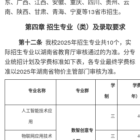
东、广西、江西、安徽、重庆、四川、贵州、云
南、陕西、甘肃、青海、宁夏等13省市招生。
第四章 招生专业（类）及录取要求
我校2025年招生专业共10个，实
第十二条
际招生专业以湖南省教育厅审核通过的为准。分专
业统招计划及学费标准如下表，各专业最终学费标
准以2025年湖南省物价主管部门审核为准。
学
学
专业名称
专业群
制
年）
人工智能技术应
三
4
用
数智创意专
物联网应用技术
三
4