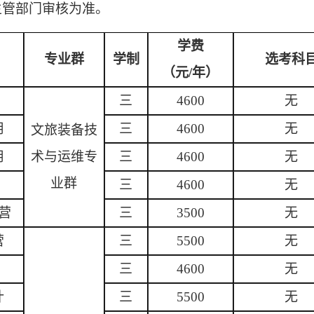
主管部门审核为准。
学费
专业群
学制
选考科
（元/年）
三
4600
无
用
三
4600
无
文旅装备技
用
术与运维专
三
4600
无
业群
三
4600
无
营
三
3500
无
营
三
5500
无
三
4600
无
计
三
5500
无