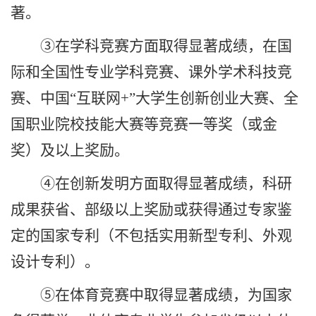
著。
③
在学科竞赛方面取得显著成绩，在国
际和全国性专业学科竞赛、课外学术科技竞
赛、中国
“互联网+”大学生创新创业大赛、全
国职业院校技能大赛等竞赛一等奖（或金
奖）及以上奖励。
④
在创新发明方面取得显著成绩，科研
成果获省、部级以上奖励或获得通过专家鉴
定的国家专利（不包括实用新型专利、外观
设计专利）。
⑤
在体育竞赛中取得显著成绩，为国家