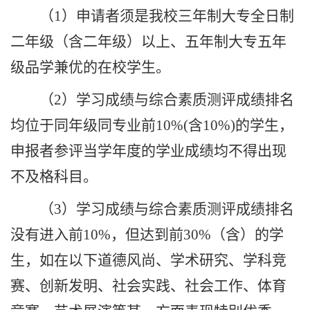
（
1）申请者须是我校三年制大专全日制
二年级（含二年级）以上、五年制大专五年
级品学兼优的在校学生。
（
2）
学习成绩与综合素质测评成绩排名
均位于同年级同专业前
10%(含10%)的学生，
申报者参评当学年度的学业成绩均不得出现
不及格科目
。
（
3）学习成绩与综合素质测评成绩排名
没有进入前10%，但达到前30%（含）的学
生，如在以下道德风尚、学术研究、学科竞
赛、创新发明、社会实践、社会工作、体育