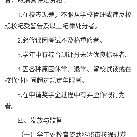
者，取消其评定资格：
1.在校表现差，不服从学校管理或违反校
规校纪受警告及以上纪律处分者。
2.必修课因考试不及格重修者。
3.学年中有综合测评分未达优良标准者。
4.因各种原因休学、退学、留校试读或在
校修业时间超过规定年限者。
5.在申请奖学金过程中有弄虚作假行为
者。
四、发放与监督
（一）学工处教育资助科将审核通过获