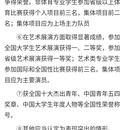
争得荣誉。非体育专业学生参加省级以上体
育比赛获得个人项目前三名，集体项目前二
名；集体项目应为上场主力队员
⑥
在艺术展演方面取得显著成绩，参加
全国大学生艺术展演获得一、二等奖，参加
省级艺术展演获得一等奖；艺术类专业学生
参加国际和全国性比赛获得前三名。集体项
目应为主要演员。
⑦
获全国十大杰出青年、中国青年五四
奖章、中国大学生年度人物等全国性荣誉称
号。
⑧
其他应当认定为表现突出的情形。