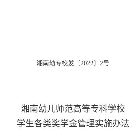
湘南幼专校发〔
202
2
〕
2
号
湘南幼儿师范高等专科学校
学生各类奖学金管理实施办法