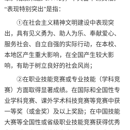
“表现特别突出”是指：
①
在社会主义精神文明建设中表现突
出，具有见义勇为、助人为乐、奉献爱心、
服务社会、自立自强的实际行动，在本校、
本地区产生重大影响，在全国产生较大影
响，有助于树立良好的社会风尚；
②
在职业技能竞赛或专业技能（学科竞
赛）方面取得显著成绩。在国际和全国性专
业学科竞赛、课外学术科技竞赛等竞赛中获
一等奖（或金奖）及以上奖励；在中国技能
大赛等全国性或省级职业技能竞赛获得优秀