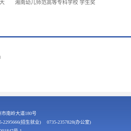
大
湘南幼儿师范高等专科学校 学生奖
申
州市南岭大道180号
-2295666(招生就业) 0735-2357828(办公室)
01847号-1