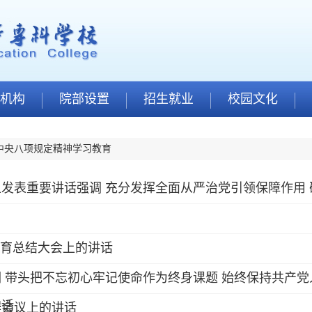
机构
院部设置
招生就业
校园文化
中央八项规定精神学习教育
发表重要讲话强调 充分发挥全面从严治党引领保障作用 
教育总结大会上的讲话
 带头把不忘初心牢记使命作为终身课题 始终保持共产党
讲话
作会议上的讲话