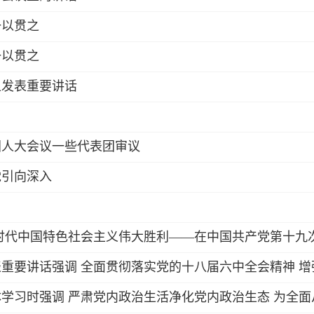
一以贯之
一以贯之
上发表重要讲话
国人大会议一些代表团审议
党引向深入
时代中国特色社会主义伟大胜利——在中国共产党第十九
重要讲话强调 全面贯彻落实党的十八届六中全会精神 
学习时强调 严肃党内政治生活净化党内政治生态 为全