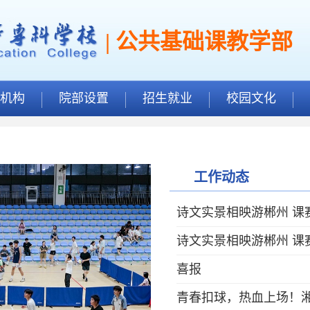
| 公共基础课教学部
机构
院部设置
招生就业
校园文化
工作动态
诗文实景相映游郴州 课
诗文实景相映游郴州 课
喜报
青春扣球，热血上场！