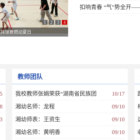
扣响青春 “气”势全开—
1
2
3
4
气排球赛燃动夏日
教师团队
5
我校教师张娟荣获“湖南省民族团
10/17
8
湘幼名师：龙程
09/10
3
湘幼师表：王资生
09/10
湘幼名师：黄明香
09/10